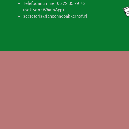
december 2, 2025
Gerrit van der Laan is overleden
Ons bereikte het droeve bericht dat onze medebewoner Gerrit
van der Laan is overleden. Wij wensen zijn vrouw
RAMEN WASSEN
SCHOONMAAK