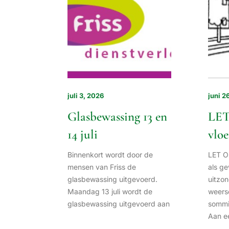
juli 3, 2026
juni 2
Glasbewassing 13 en
LET
14 juli
vloe
Binnenkort wordt door de
LET O
mensen van Friss de
als ge
glasbewassing uitgevoerd.
uitzon
Maandag 13 juli wordt de
weers
glasbewassing uitgevoerd aan
sommig
Aan e