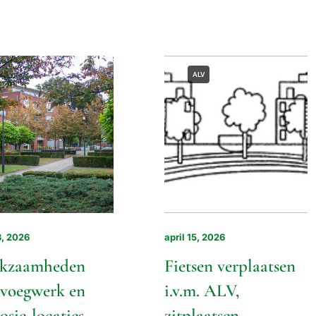
ALV
3, 2026
april 15, 2026
kzaamheden
Fietsen verplaatsen
 voegwerk en
i.v.m. ALV,
osie-locaties
zitplaatsen