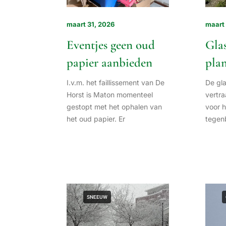
maart 31, 2026
maart
Eventjes geen oud
Gla
papier aanbieden
pla
I.v.m. het faillissement van De
De gl
Horst is Maton momenteel
vertra
gestopt met het ophalen van
voor h
het oud papier. Er
tegenb
SNEEUW