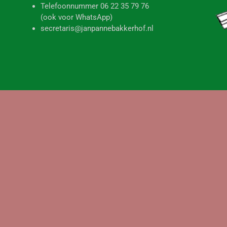
december 2, 2025
Gerrit van der Laan is overleden
Ons bereikte het droeve bericht dat onze medebewoner Gerrit
van der Laan is overleden. Wij wensen zijn vrouw
RAMEN WASSEN
SCHOONMAAK