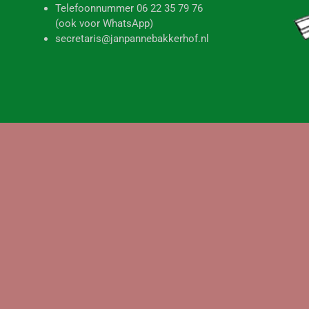
december 2, 2025
Gerrit van der Laan is overleden
Ons bereikte het droeve bericht dat onze medebewoner Gerrit
van der Laan is overleden. Wij wensen zijn vrouw
RAMEN WASSEN
SCHOONMAAK