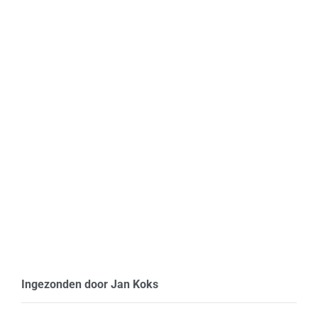
augustus 15, 2016
augustus 15, 2016
Ingezonden door Jan Koks