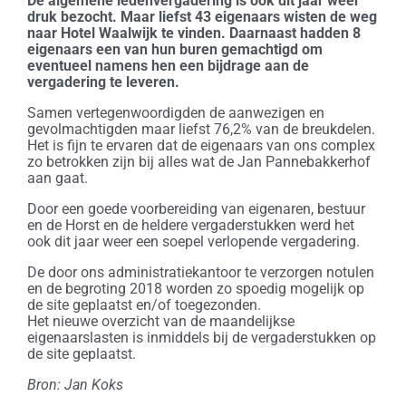
De algemene ledenvergadering is ook dit jaar weer
druk bezocht. Maar liefst 43 eigenaars wisten de weg
naar Hotel Waalwijk te vinden. Daarnaast hadden 8
eigenaars een van hun buren gemachtigd om
eventueel namens hen een bijdrage aan de
vergadering te leveren.
Samen vertegenwoordigden de aanwezigen en
gevolmachtigden maar liefst 76,2% van de breukdelen.
Het is fijn te ervaren dat de eigenaars van ons complex
zo betrokken zijn bij alles wat de Jan Pannebakkerhof
aan gaat.
Door een goede voorbereiding van eigenaren, bestuur
en de Horst en de heldere vergaderstukken werd het
ook dit jaar weer een soepel verlopende vergadering.
De door ons administratiekantoor te verzorgen notulen
en de begroting 2018 worden zo spoedig mogelijk op
de site geplaatst en/of toegezonden.
Het nieuwe overzicht van de maandelijkse
eigenaarslasten is inmiddels bij de vergaderstukken op
de site geplaatst.
Bron: Jan Koks