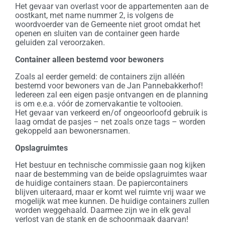
Het gevaar van overlast voor de appartementen aan de
oostkant, met name nummer 2, is volgens de
woordvoerder van de Gemeente niet groot omdat het
openen en sluiten van de container geen harde
geluiden zal veroorzaken.
Container alleen bestemd voor bewoners
Zoals al eerder gemeld: de containers zijn alléén
bestemd voor bewoners van de Jan Pannebakkerhof!
Iedereen zal een eigen pasje ontvangen en de planning
is om e.e.a. vóór de zomervakantie te voltooien.
Het gevaar van verkeerd en/of ongeoorloofd gebruik is
laag omdat de pasjes – net zoals onze tags – worden
gekoppeld aan bewonersnamen.
Opslagruimtes
Het bestuur en technische commissie gaan nog kijken
naar de bestemming van de beide opslagruimtes waar
de huidige containers staan. De papiercontainers
blijven uiteraard, maar er komt wel ruimte vrij waar we
mogelijk wat mee kunnen. De huidige containers zullen
worden weggehaald. Daarmee zijn we in elk geval
verlost van de stank en de schoonmaak daarvan!