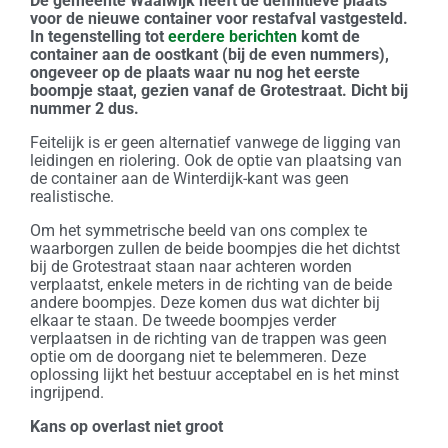
De gemeente Waalwijk heeft de definitieve plaats
voor de nieuwe container voor restafval vastgesteld.
In tegenstelling tot
eerdere berichten
komt de
container aan de oostkant (bij de even nummers),
ongeveer op de plaats waar nu nog het eerste
boompje staat, gezien vanaf de Grotestraat. Dicht bij
nummer 2 dus.
Feitelijk is er geen alternatief vanwege de ligging van
leidingen en riolering. Ook de optie van plaatsing van
de container aan de Winterdijk-kant was geen
realistische.
Om het symmetrische beeld van ons complex te
waarborgen zullen de beide boompjes die het dichtst
bij de Grotestraat staan naar achteren worden
verplaatst, enkele meters in de richting van de beide
andere boompjes. Deze komen dus wat dichter bij
elkaar te staan. De tweede boompjes verder
verplaatsen in de richting van de trappen was geen
optie om de doorgang niet te belemmeren. Deze
oplossing lijkt het bestuur acceptabel en is het minst
ingrijpend.
Kans op overlast niet groot