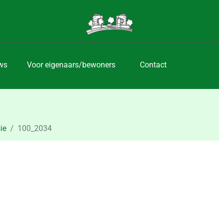
ws
Voor eigenaars/bewoners
Contact
ie
100_2034