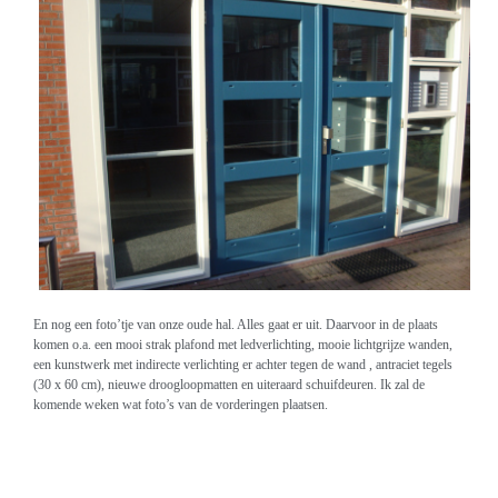
En nog een foto’tje van onze oude hal. Alles gaat er uit. Daarvoor in de plaats
komen o.a. een mooi strak plafond met ledverlichting, mooie lichtgrijze wanden,
een kunstwerk met indirecte verlichting er achter tegen de wand , antraciet tegels
(30 x 60 cm), nieuwe droogloopmatten en uiteraard schuifdeuren. Ik zal de
komende weken wat foto’s van de vorderingen plaatsen.