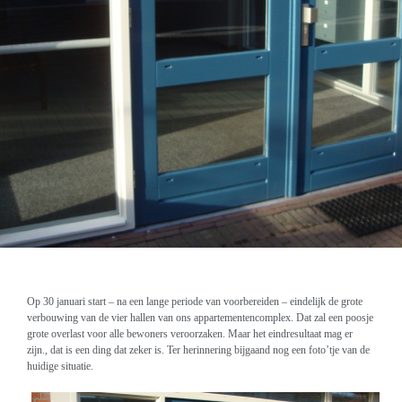
Op 30 januari start – na een lange periode van voorbereiden – eindelijk de grote
verbouwing van de vier hallen van ons appartementencomplex. Dat zal een poosje
grote overlast voor alle bewoners veroorzaken. Maar het eindresultaat mag er
zijn., dat is een ding dat zeker is. Ter herinnering bijgaand nog een foto’tje van de
huidige situatie.