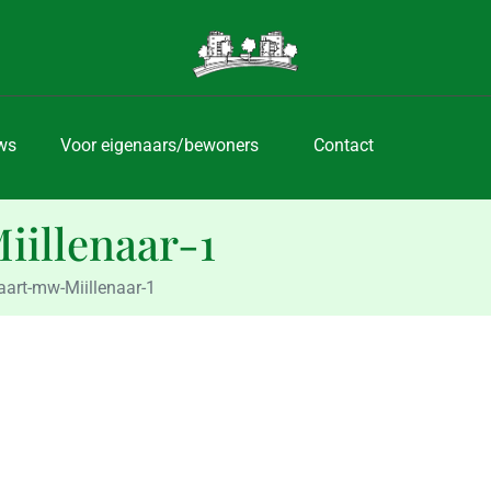
ws
Voor eigenaars/bewoners
Contact
illenaar-1
art-mw-Miillenaar-1