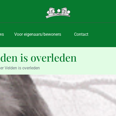
ws
Voor eigenaars/bewoners
Contact
lden is overleden
er Velden is overleden