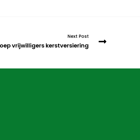
Next Post
oep vrijwilligers kerstversiering