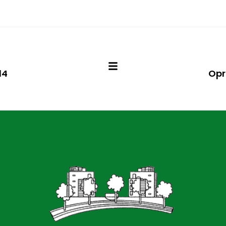
14
Opr